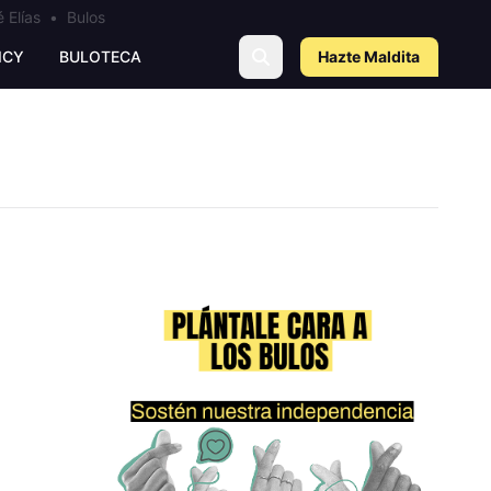
 Elías
•
Bulos
ICY
BULOTECA
Hazte Maldit
a