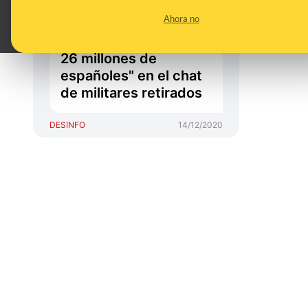
coronel José Ignacio
Ahora no
Domínguez es quien
"hablaba de fusilar a
26 millones de
españoles" en el chat
de militares retirados
DESINFO
14/12/2020