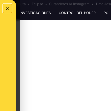
a
•
Bulos Ceuta
•
Eclipse
•
Curanderos IA Instagram
•
Timo José
×
UNKING
INVESTIGACIONES
CONTROL DEL PODER
POL