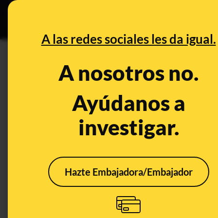
Especial Ceut
DESINFO
PREB
A las redes sociales les da igual.
José Ignacio Domínguez
A nosotros no.
Desinfo
Ayúdanos a
investigar.
Hazte Embajadora/Embajador
No, no hay pruebas de
que el teniente