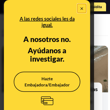
Hazte Maldit
×
a
Abrir menú
A las redes sociales les da
inundaciones
igual.
Control del poder
A nosotros no.
Ayúdanos a
investigar.
Hazte
Embajadora/Embajador
Más de la mitad del gasto en ayudas
por catástrofes del Ministerio del
Interior entre 2006 y 2019 ha sido
por lluvias e inundaciones