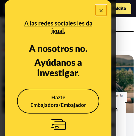
×
Hazte Maldit
a
Abrir menú
A las redes sociales les da
inmigración ilegal
igual.
Desinfo
A nosotros no.
Ayúdanos a
CONTEXTO
investigar.
Hazte
Embajadora/Embajador
Qué sabemos sobre la regularización
de inmigrantes con antecedentes
policiales: no excluyen de obtenerla
siempre que no supongan "una