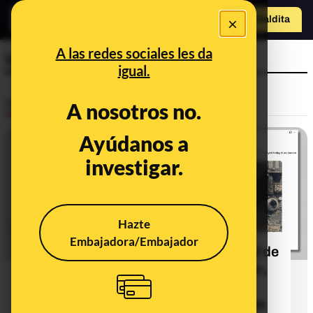
×
Hazte Maldit
a
Abrir menú
A las redes sociales les da
injerencias extranjeras
igual.
Desinfo
A nosotros no.
Ayúdanos a
investigar.
Hazte
Embajadora/Embajador
De canales estatales iraníes a la red de
propaganda rusa Pravda: cómo Irán,
Rusia o EEUU difunden
desinformación sobre el conflicto en