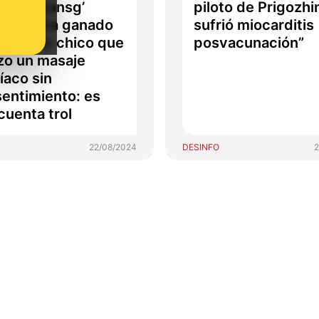
ublicatransg’
piloto de Prigozhi
e que ha ganado
sufrió miocarditis
uicio a un chico que
posvacunación”
izo un masaje
íaco sin
entimiento: es
cuenta trol
22/08/2024
DESINFO
2