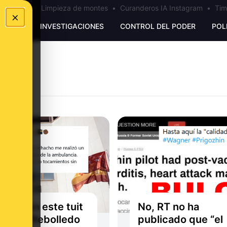
los Ceuta
•
Limpieza de montes
•
Curanderos IA Instagram
•
Tim
×
UNKING
INVESTIGACIONES
CONTROL DEL PODER
POL
ado con este tuit
No, RT no ha
acinta Rebolledo
publicado que “el