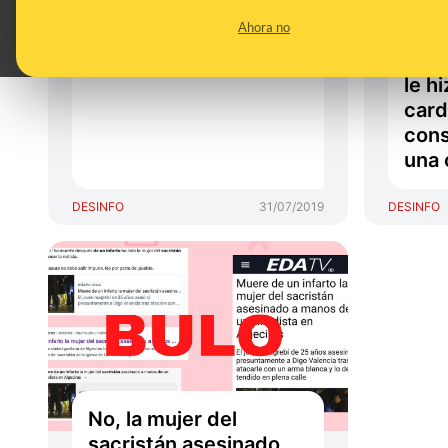
toser en caso de
‘rep
Ahora no
infarto "ayude a
sobr
sobrevivir"
el j
le h
card
cons
una 
DESINFO
31/07/2019
DESINFO
No, la mujer del
sacristán asesinado