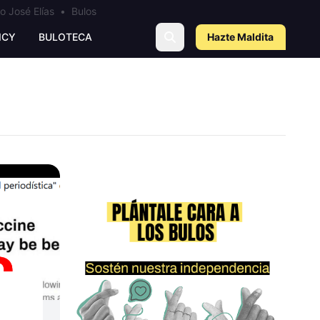
o José Elías
•
Bulos
ICY
BULOTECA
Hazte Maldit
a