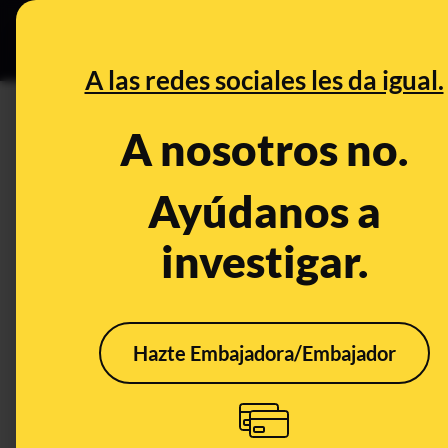
Grupos Ceuta
•
Bu
DESINFO
PREB
A las redes sociales les da igual.
infarto
A nosotros no.
Desinfo
Ayúdanos a
investigar.
ALERTA
Hazte Embajadora/Embajador
No hay ninguna
Cuid
evidencia de que
de J