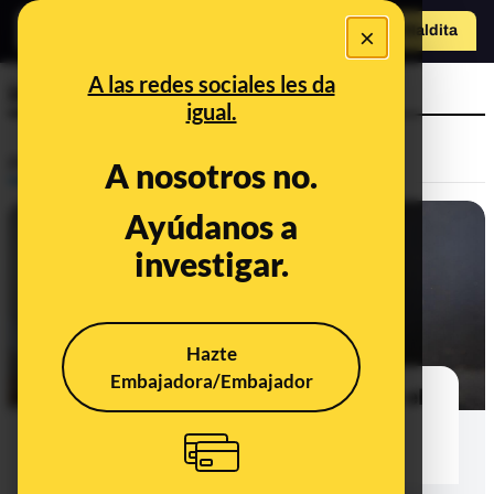
×
Hazte Maldit
a
Abrir menú
A las redes sociales les da
incienso
igual.
Prebunking
A nosotros no.
Ayúdanos a
investigar.
Hazte
Embajadora/Embajador
¿Existe relación entre el incienso y el
cáncer? La ciencia aún no lo tiene
claro