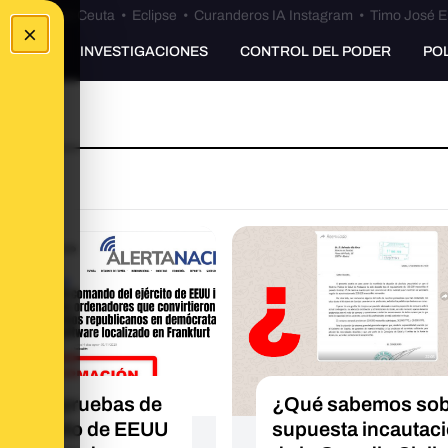
euta
•
Bulos Ceuta
•
Eclipse
•
Curanderos IA Instagram
•
Timo José E
×
UNKING
INVESTIGACIONES
CONTROL DEL PODER
PO
no hay pruebas de
¿Qué sabemos sobr
el ejército de EEUU
supuesta incautac