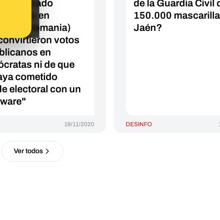
 confiscado
de la Guardia Civil 
nadores en
150.000 mascarilla
kfurt (Alemania)
Jaén?
convirtieron votos
blicanos en
cratas ni de que
aya cometido
de electoral con un
tware"
19/11/2020
DESINFO
Ver todos