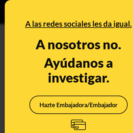
Especial C
DESINFO
PREB
A las redes sociales les da igual.
Incautar
A nosotros no.
Desinfo
Ayúdanos a
investigar.
CONTEXTO
Hazte Embajadora/Embajador
Qué sabemos sobre si
No, 
Estados Unidos
que 