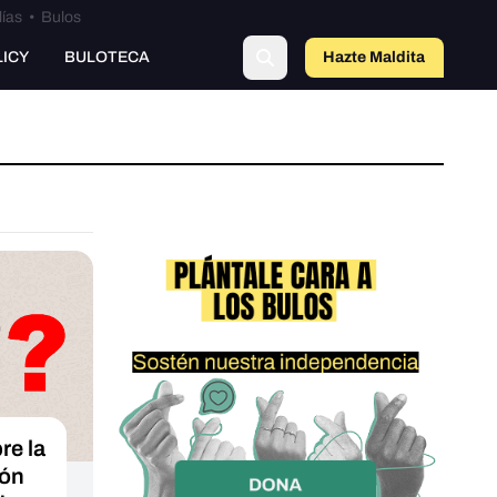
lías
•
Bulos
LICY
BULOTECA
Hazte Maldit
a
e la
ión