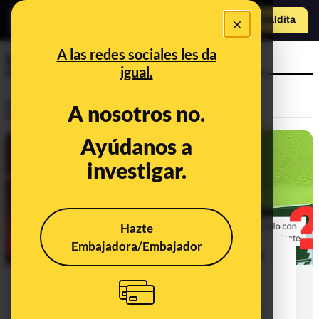
×
Hazte Maldit
o
Abrir menú
A las redes sociales les da
imán
igual.
Desinfo
A nosotros no.
Ayúdanos a
investigar.
Hazte
Embajadora/Embajador
Qué sabemos sobre el desalojo del
imán de Salt (Girona), la supuesta
vivienda que le habría dado el
ayuntamiento y su relación con las