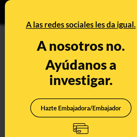
Especial Ceut
DESINFO
PREB
A las redes sociales les da igual.
huracán
A nosotros no.
Prebunking
Ayúdanos a
investigar.
Hazte Embajadora/Embajador
Huracanes y cambio
Tech
climático: lo que se
peli