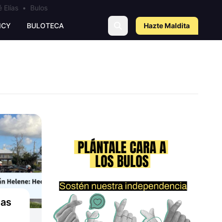
 Elías
•
Bulos
ICY
BULOTECA
Hazte Maldit
a
las