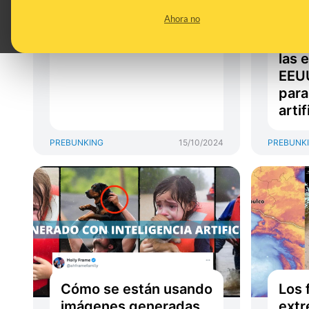
sabe (y lo que no) de
desi
Ahora no
esta relación
catá
más 
las 
EEUU
para
artif
PREBUNKING
15/10/2024
PREBUNK
Cómo se están usando
Los
imágenes generadas
extr