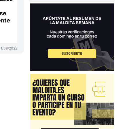
 se
ente
01/09/2022