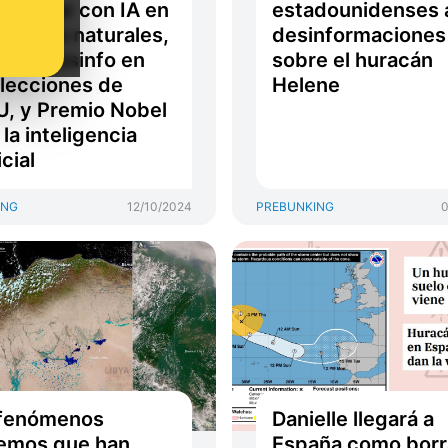
nformar con IA en
estadounidenses a
strofes naturales,
desinformaciones
IA y desinfo en
sobre el huracán
elecciones de
Helene
, y Premio Nobel
 la inteligencia
icial
ING
12/10/2024
PREBUNKING
0
 fenómenos
Danielle llegará a
emos que han
España como borr