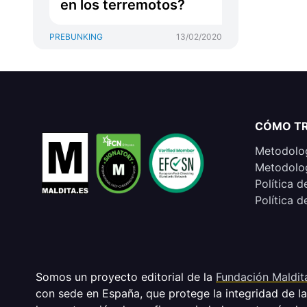
en los terremotos?
PREBUNKING
13/02/2020
CÓMO T
Metodolog
Metodolog
Política d
Política d
Somos un proyecto editorial de la
Fundación Maldit
con sede en España, que protege la integridad de l