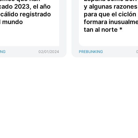
ado 2023, el año
y algunas razones
cálido registrado
para que el ciclón
l mundo
formara inusualm
tan al norte *
ING
02/01/2024
PREBUNKING