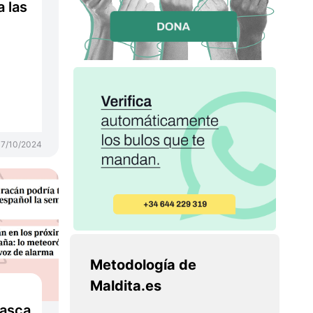
 las
7/10/2024
Metodología de
Maldita.es
asca