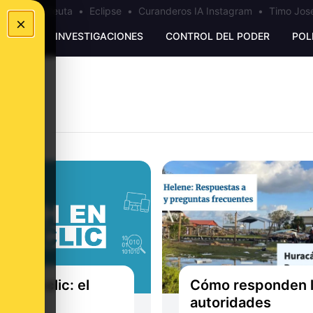
a
•
Bulos Ceuta
•
Eclipse
•
Curanderos IA Instagram
•
Timo José
×
UNKING
INVESTIGACIONES
CONTROL DEL PODER
POL
 en un clic: el
Cómo responden 
gro de
autoridades