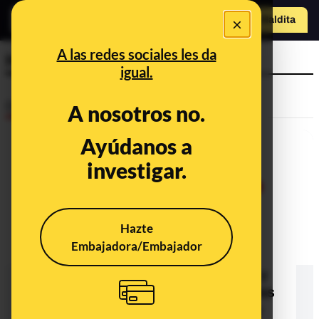
×
Hazte Maldit
a
Abrir menú
A las redes sociales les da
Houseparty
igual.
Desinfo
A nosotros no.
Ayúdanos a
investigar.
Hazte
Embajadora/Embajador
Qué sabemos sobre el supuesto
hackeo a la aplicación Houseparty y
que se hayan comprometido cuentas
de servicios como Netflix, Spotify y