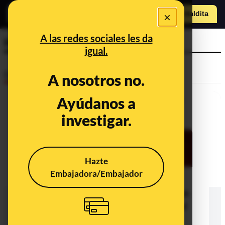
×
Hazte Maldit
a
Abrir menú
A las redes sociales les da
Hospital Severo Ochoa
igual.
Desinfo
A nosotros no.
Ayúdanos a
investigar.
Hazte
Embajadora/Embajador
Las urgencias del Hospital Severo
Ochoa de Leganés (Madrid): no han
cerrado en ningún momento pero sí
han derivado algunos pacientes