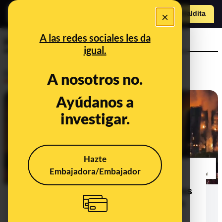
×
Hazte Maldit
a
Abrir menú
A las redes sociales les da
Hong Kong
igual.
Desinfo
A nosotros no.
Ayúdanos a
FALSO
investigar.
Hazte
Embajadora/Embajador
No, este vídeo no muestra varios
edificios de Tel Aviv (Israel) en llamas
tras el impacto de un misil iraní: son
imágenes de 2025 en Hong Kong