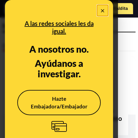
×
Hazte Maldit
a
Abrir menú
A las redes sociales les da
hitler portada time
igual.
Desinfo
A nosotros no.
Ayúdanos a
investigar.
Hazte
Embajadora/Embajador
No, la revista Time no ha publicado
una portada de Hitler con Trump como
bigote