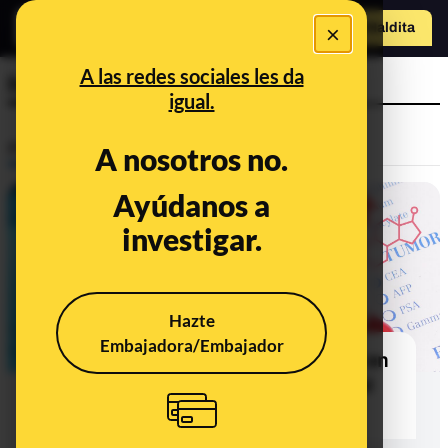
×
Hazte Maldit
a
Abrir menú
A las redes sociales les da
hiperandrogenismo
igual.
Prebunking
A nosotros no.
Ayúdanos a
investigar.
Hazte
Embajadora/Embajador
Hormonas sexuales “masculinas” en
mujeres cis: qué es y qué supone el
hiperandrogenismo