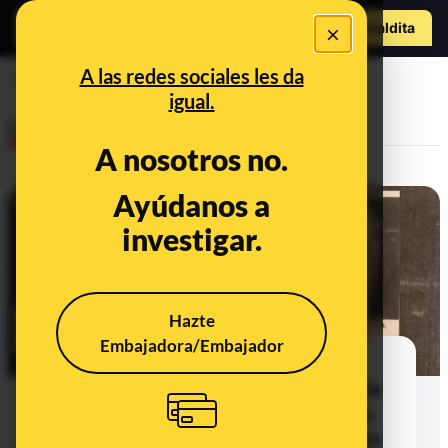
Hazte Maldit
×
o
Abrir menú
A las redes sociales les da
hijo
igual.
Desinfo
A nosotros no.
Ayúdanos a
ALERTA
investigar.
Hazte
Embajadora/Embajador
"Espero que nunca se meta en
política": no hay pruebas de que la
madre de Trump hablara así de su
hijo ni de que le llamara "idiota con