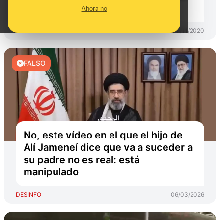
cero sentido común"
Ahora no
DESINFO
17/11/2020
FALSO
No, este vídeo en el que el hijo de
Alí Jameneí dice que va a suceder a
su padre no es real: está
manipulado
DESINFO
06/03/2026