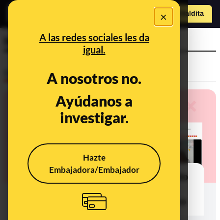
o
×
Hazte Maldit
a
Abrir menú
A las redes sociales les da
helado
igual.
Desinfo
A nosotros no.
Ayúdanos a
investigar.
Hazte
Embajadora/Embajador
No, Unidas Podemos no ha sugerido
abolir los helados porque ‘son
machistas’: es un contenido satírico