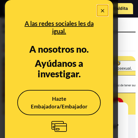
×
Hazte Maldit
a
Abrir menú
A las redes sociales les da
HBO
igual.
Desinfo
A nosotros no.
Ayúdanos a
investigar.
Hazte
Embajadora/Embajador
El bulo sobre que Francesca
Amewudah-Rivers interpreta a
Hermione en la serie de 'Harry Potter'
que produce HBO