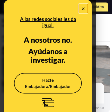
o
×
Hazte Maldit
a
Abrir menú
A las redes sociales les da
hablar
igual.
Prebunking
A nosotros no.
Ayúdanos a
investigar.
Hazte
Embajadora/Embajador
Mutismo selectivo: cómo actuar en
casa y en la escuela
PREBUNKING
23/10/2023