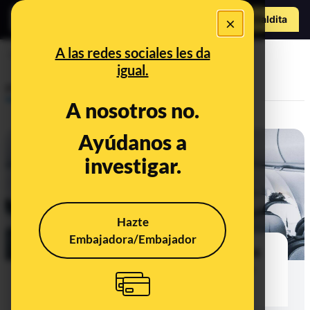
Hazte Maldit
×
a
Abrir menú
A las redes sociales les da
gusto
igual.
Prebunking
A nosotros no.
Ayúdanos a
investigar.
Hazte
Embajadora/Embajador
Por qué percibimos diferentes los
sabores de los alimentos cuando
volamos en avión