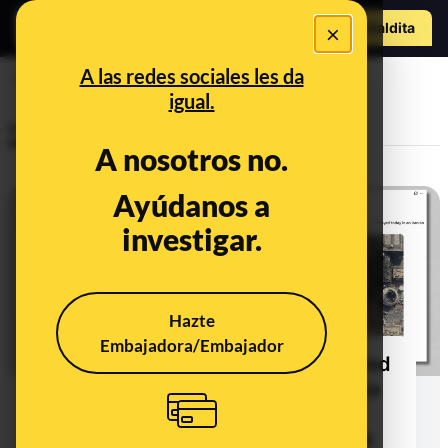
Hazte Maldit
×
a
Abrir menú
A las redes sociales les da
guerra
igual.
Investigaciones
A nosotros no.
Ayúdanos a
investigar.
Hazte
Embajadora/Embajador
De canales estatales iraníes a la red
de propaganda rusa Pravda: cómo
Irán, Rusia o EEUU difunden
desinformación sobre el conflicto