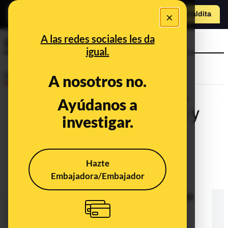
×
o
Hazte Maldit
a
Abrir menú
A las redes sociales les da
Guardias Civiles
igual.
Desinfo
A nosotros no.
Ayúdanos a
ALERTA
investigar.
Hazte
Embajadora/Embajador
Cuidado con los contenidos que
acusan de corrupción a los guardias
civiles que murieron en Barbate en
febrero de 2024