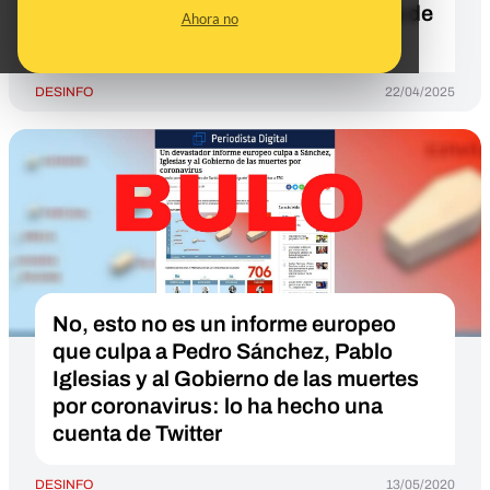
desde que empezó la invasión rusa de
Ahora no
Ucrania
DESINFO
22/04/2025
No, esto no es un informe europeo
que culpa a Pedro Sánchez, Pablo
Iglesias y al Gobierno de las muertes
por coronavirus: lo ha hecho una
cuenta de Twitter
DESINFO
13/05/2020