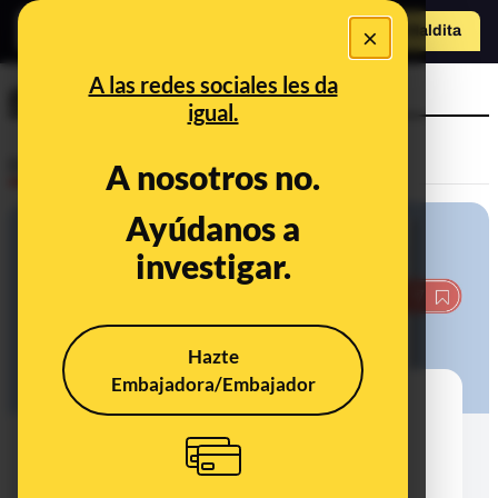
o
×
Hazte Maldit
a
Abrir menú
A las redes sociales les da
gráficos
igual.
Desinfo
A nosotros no.
Ayúdanos a
investigar.
Hazte
Embajadora/Embajador
No, Statista no ha publicado un
gráfico que refleja que "casi 5.000
mercenarios extranjeros fueron
eliminados en la región de Kursk"