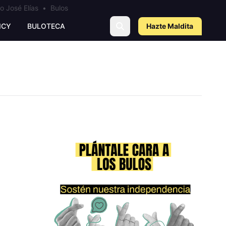
o José Elías
•
Bulos
ICY
BULOTECA
Hazte Maldit
a