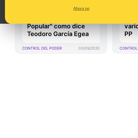
italiana decía que no
"man
Ahora no
iba a pactar nunca
resi
nada con el Partido
may
Popular" como dice
vari
Teodoro García Egea
PP
CONTROL DEL PODER
03/09/2020
CONTROL