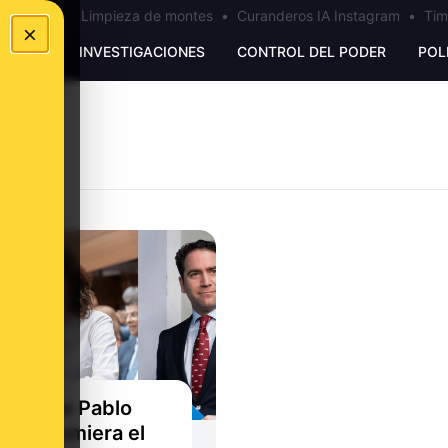
los Ceuta
•
Limpieza de montes
•
Curanderos IA Instagram
•
Tim
×
UNKING
INVESTIGACIONES
CONTROL DEL PODER
POL
also que Pablo
sias asumiera el