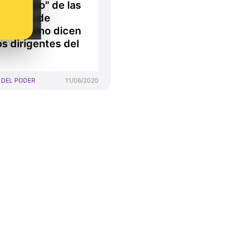
do único" de las
dencias de
ores como dicen
os dirigentes del
 DEL PODER
11/06/2020