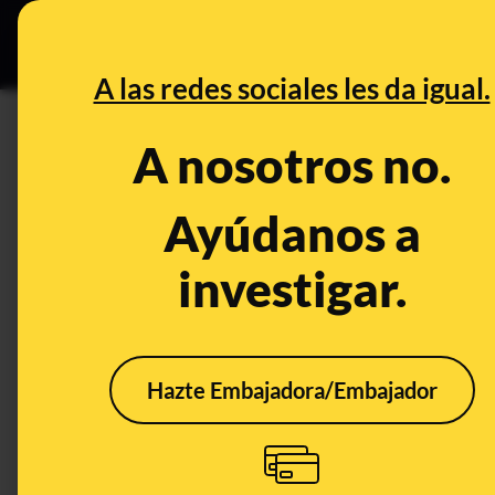
Grupos Ceuta
•
Bu
DESINFO
PREB
A las redes sociales les da igual.
garcía egea
A nosotros no.
Control del poder
Ayúdanos a
investigar.
Hazte Embajadora/Embajador
Es falso que Pedro
Es f
Sánchez "en la prensa
Igle