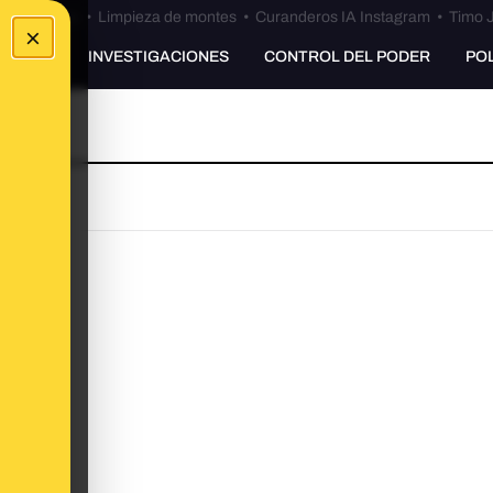
Bulos Ceuta
•
Limpieza de montes
•
Curanderos IA Instagram
•
Timo J
×
UNKING
INVESTIGACIONES
CONTROL DEL PODER
PO