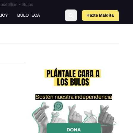
osé Elías
•
Bulos
LICY
BULOTECA
Hazte Maldit
a