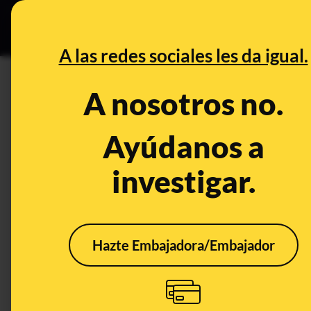
Grupos Ceuta
•
DESINFO
PREB
A las redes sociales les da igual.
Fuck the police
A nosotros no.
Desinfo
Ayúdanos a
investigar.
Hazte Embajadora/Embajador
No, Joe Biden no ha
reproducido la canción