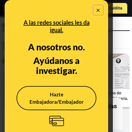
×
o
Hazte Maldit
Abrir menú
a
A las redes sociales les da
expresidente
igual.
Desinfo
A nosotros no.
Ayúdanos a
FALSO
investigar.
Hazte
Embajadora/Embajador
No, estas no son las verdaderas notas
del expresidente del Gobierno
Mariano Rajoy