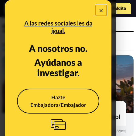
o
×
Hazte Maldit
a
Abrir menú
A las redes sociales les da
exposición solar
igual.
Prebunking
A nosotros no.
Ayúdanos a
investigar.
Hazte
Embajadora/Embajador
Por qué los días de más calor no
coinciden con los de más horas de sol
PREBUNKING
03/08/2023