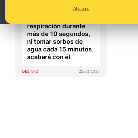
contagiados de
Ahora no
coronavirus si
logramos contener la
respiración durante
más de 10 segundos,
ni tomar sorbos de
agua cada 15 minutos
acabará con él
DESINFO
22/03/2020