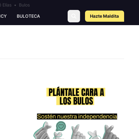
 Elías
•
Bulos
ICY
BULOTECA
Hazte Maldit
a