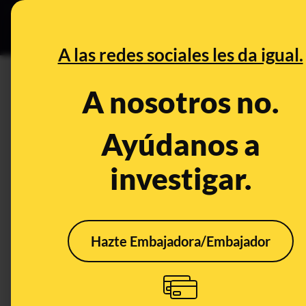
Especial Ceut
DESINFO
PREB
A las redes sociales les da igual.
estómago
A nosotros no.
Desinfo
Ayúdanos a
investigar.
Hazte Embajadora/Embajador
No, no podemos saber
si estamos