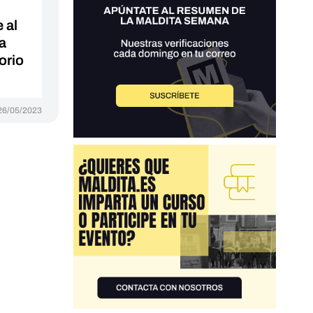
 al
ya
orio
26/05/2023