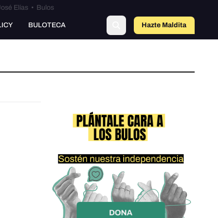
osé Elías
•
Bulos
LICY
BULOTECA
Hazte Maldit
a