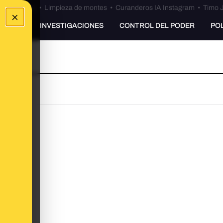
Bulos Ceuta
•
Limpieza de montes
•
Curanderos IA Instagram
•
Timo J
×
UNKING
INVESTIGACIONES
CONTROL DEL PODER
PO