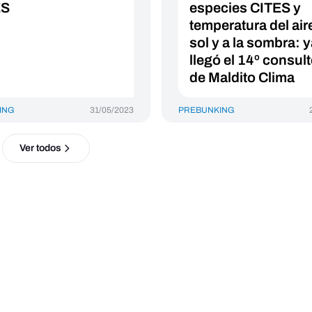
ES
especies CITES y
temperatura del aire
sol y a la sombra: 
llegó el 14º consult
de Maldito Clima
ING
31/05/2023
PREBUNKING
Ver todos