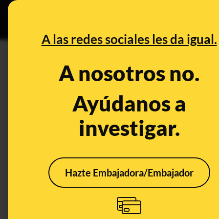
Grupos Ceuta
•
DESINFO
PREB
A las redes sociales les da igual.
especies en peligro de extinción
A nosotros no.
Desinfo
Ayúdanos a
investigar.
Hazte Embajadora/Embajador
Incendios de California
en enero de 2025 y