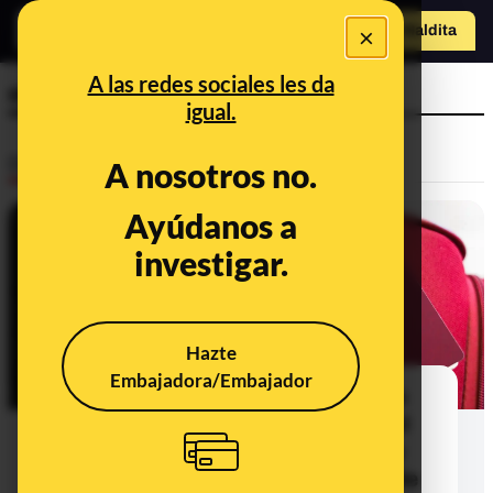
×
Hazte Maldit
o
Abrir menú
A las redes sociales les da
españoles
igual.
Desinfo
A nosotros no.
Ayúdanos a
FALSO
investigar.
Hazte
Embajadora/Embajador
No, ni existe un listado de apellidos
con los que obtener la nacionalidad
española automáticamente ni la ley
contempla concederla en función de