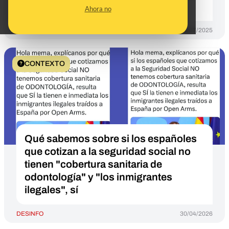
un apellido concreto
Ahora no
DESINFO
08/07/2025
CONTEXTO
Qué sabemos sobre si los españoles
que cotizan a la seguridad social no
tienen "cobertura sanitaria de
odontología" y "los inmigrantes
ilegales", sí
DESINFO
30/04/2026