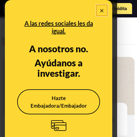
Hazte Maldit
×
a
Abrir menú
A las redes sociales les da
escapado
igual.
Desinfo
A nosotros no.
Ayúdanos a
investigar.
Hazte
Embajadora/Embajador
El bulo de los 9 inmigrantes
contagiados de COVID-19 que se
han escapado en Fuerteventura