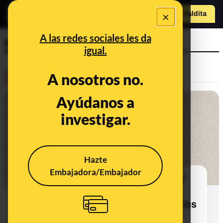
×
Hazte Maldit
a
Abrir menú
A las redes sociales les da
equipos de protección
igual.
Desinfo
A nosotros no.
Ayúdanos a
investigar.
Hazte
Embajadora/Embajador
No, Correos no está "redondeando"
sus precios con tal de comprar
mascarillas para sus trabajadores: los
fondos son para la investigación