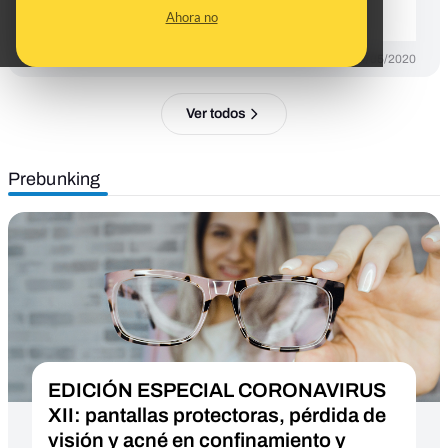
contra la COVID-19
Ahora no
DESINFO
24/05/2020
Ver todos
Prebunking
EDICIÓN ESPECIAL CORONAVIRUS
XII: pantallas protectoras, pérdida de
visión y acné en confinamiento y