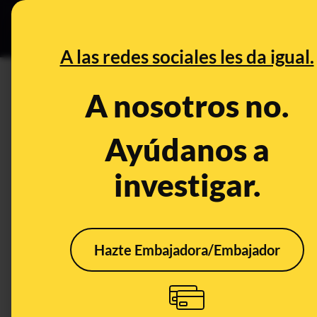
Grupos Ceuta
•
DESINFO
PREB
A las redes sociales les da igual.
eólica marina
A nosotros no.
Prebunking
Ayúdanos a
investigar.
Hazte Embajadora/Embajador
Qué es la energía eólica
marina y qué ventajas e