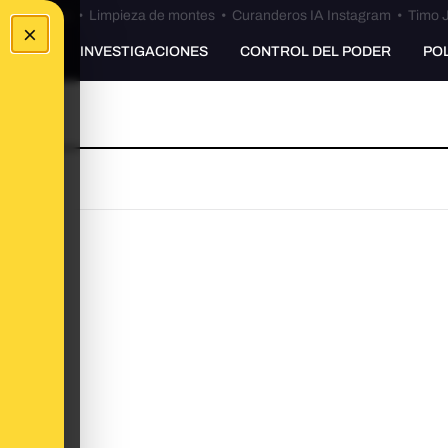
Bulos Ceuta
•
Limpieza de montes
•
Curanderos IA Instagram
•
Timo J
×
UNKING
INVESTIGACIONES
CONTROL DEL PODER
PO