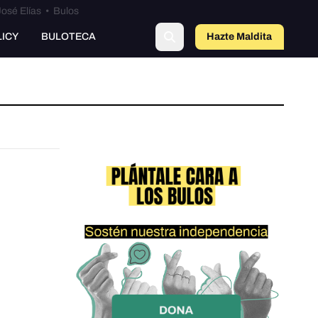
osé Elías
•
Bulos
LICY
BULOTECA
Hazte Maldit
a