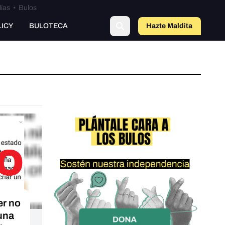
lías
•
Bulos
LICY
BULOTECA
Hazte Maldit
a
er no
 una