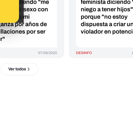
nista diciendo "me
feminista diciendo
o a tener sexo con
niego a tener hijos"
ún tío es mi
porque "no estoy
anza por años de
dispuesta a criar u
llaciones por ser
violador en potenc
r"
07/08/2020
DESINFO
Ver todos