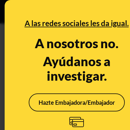
Especial C
DESINFO
PREB
A las redes sociales les da igual.
enfurecidamujer
A nosotros no.
Desinfo
Ayúdanos a
investigar.
Hazte Embajadora/Embajador
No, EnfurecidaMujer no
No, 
es un perfil real de una
es un