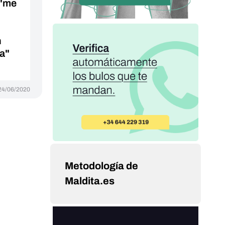
 "me
n
ia"
24/06/2020
Metodología de
Maldita.es