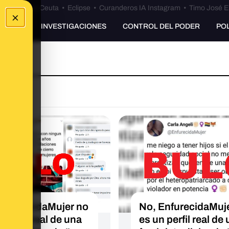
euta
•
Bulos Ceuta
•
Eclipse
•
Curanderos IA Instagram
•
Timo José E
×
UNKING
INVESTIGACIONES
CONTROL DEL PODER
PO
EnfurecidaMujer no
No, EnfurecidaMuj
 perfil real de una
es un perfil real de