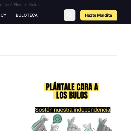
o José Elías
•
Bulos
ICY
BULOTECA
Hazte Maldit
a