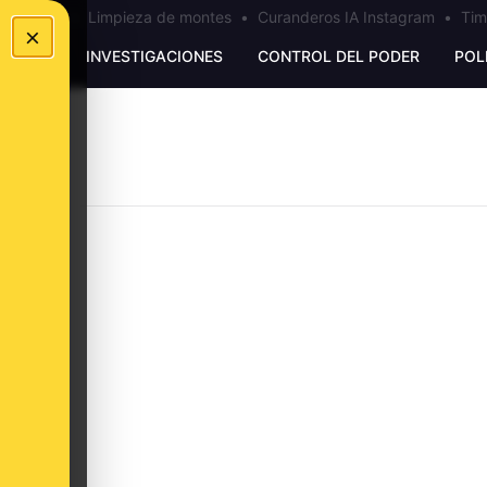
los Ceuta
•
Limpieza de montes
•
Curanderos IA Instagram
•
Tim
×
UNKING
INVESTIGACIONES
CONTROL DEL PODER
POL