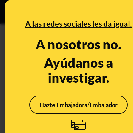
Grupos Ceuta
•
Bu
DESINFO
PREB
A las redes sociales les da igual.
enfermería
A nosotros no.
Prebunking
Ayúdanos a
investigar.
Hazte Embajadora/Embajador
Por qué a día de hoy
las vacunas contra la