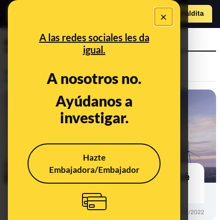
×
Hazte Maldit
a
Abrir menú
A las redes sociales les da
energía eólica marina
igual.
Prebunking
A nosotros no.
Ayúdanos a
investigar.
Hazte
Embajadora/Embajador
Qué es la energía eólica marina y qué
ventajas e inconvenientes tiene
PREBUNKING
30/12/2022