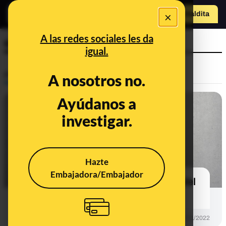
o
×
Hazte Maldit
a
Abrir menú
A las redes sociales les da
emociones
igual.
Prebunking
A nosotros no.
Ayúdanos a
investigar.
Hazte
Embajadora/Embajador
¿En qué se diferencian los sustos del
miedo?
PREBUNKING
01/11/2022