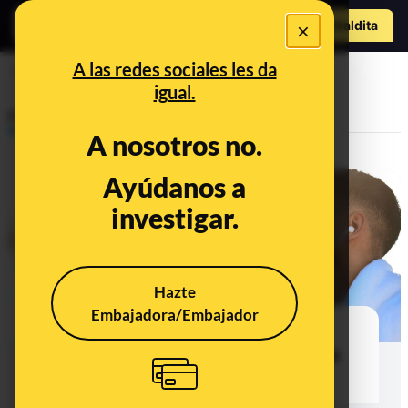
o
Hazte Maldit
×
a
Abrir menú
A las redes sociales les da
electrolitos
igual.
Prebunking
A nosotros no.
Ayúdanos a
investigar.
Hazte
Embajadora/Embajador
Qué es mejor beber después de
hacer deporte según la evidencia
científica