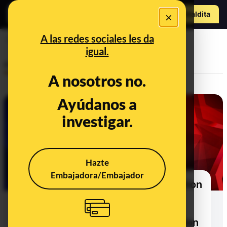
Hazte Maldit
×
a
Abrir menú
A las redes sociales les da
Elecciones Estados Unidos 2024
igual.
Policy
A nosotros no.
Ayúdanos a
investigar.
Hazte
Embajadora/Embajador
More than half of the misinformation
most relevant to Latino
Communities during the US
elections did not prompt any action