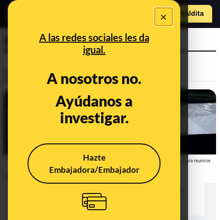
×
o
Hazte Maldit
a
Abrir menú
A las redes sociales les da
El Español
igual.
Desinfo
A nosotros no.
Ayúdanos a
CONTEXTO
investigar.
Hazte
Embajadora/Embajador
Las versiones sobre la supuesta
reunión de Sánchez con Otegi a las
que le habría llevado Koldo