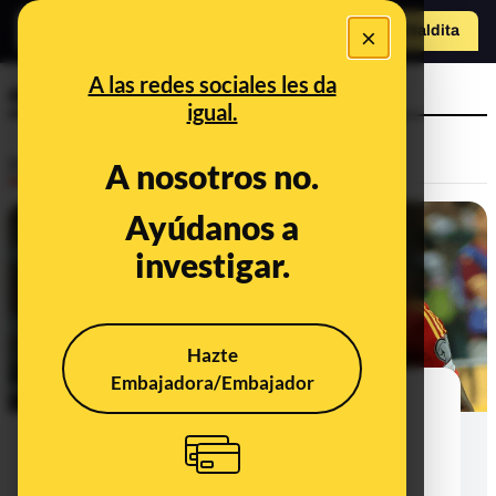
×
Hazte Maldit
a
Abrir menú
A las redes sociales les da
edad
igual.
Desinfo
A nosotros no.
Ayúdanos a
investigar.
Hazte
Embajadora/Embajador
Lamine Yamal, objetivo de bulos y
desinformaciones: de falsas
declaraciones a imágenes
manipuladas