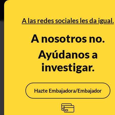
Especial C
DESINFO
PREB
A las redes sociales les da igual.
duki
A nosotros no.
Prebunking
Ayúdanos a
investigar.
Hazte Embajadora/Embajador
Los vídeos virales de
Duki cantando