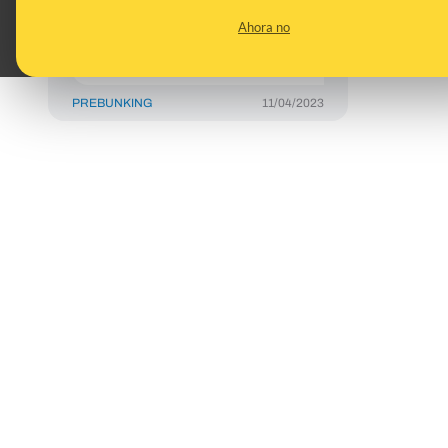
versiones han sido
Ahora no
creados con
inteligencia artificial
PREBUNKING
11/04/2023