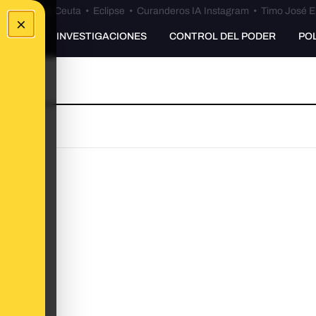
euta
•
Bulos Ceuta
•
Eclipse
•
Curanderos IA Instagram
•
Timo José E
×
UNKING
INVESTIGACIONES
CONTROL DEL PODER
PO