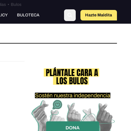
lías
•
Bulos
LICY
BULOTECA
Hazte Maldit
a