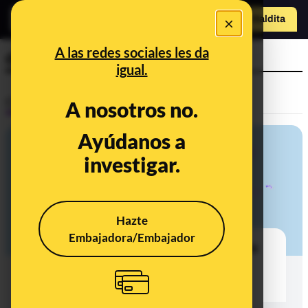
×
Hazte Maldit
a
Abrir menú
A las redes sociales les da
dos semanas
igual.
Control del poder
A nosotros no.
Ayúdanos a
investigar.
Hazte
Embajadora/Embajador
MAPA COVID-19: consulta cuántos
casos de coronavirus hay en tu
municipio