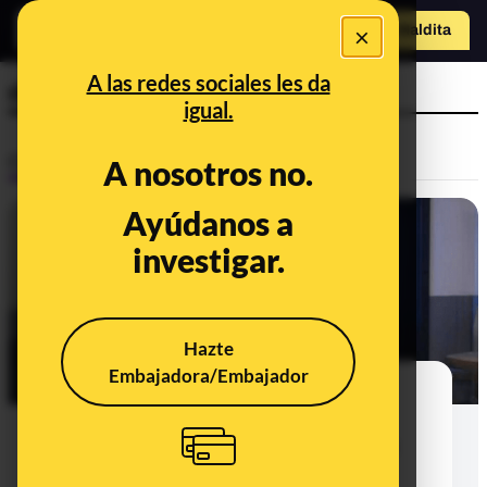
×
Hazte Maldit
a
Abrir menú
A las redes sociales les da
dos años
igual.
Control del poder
A nosotros no.
Ayúdanos a
investigar.
Hazte
Embajadora/Embajador
Pablo Casado y los supuestos 7
millones de empleos que crearon
Aznar y Rajoy cuando gobernaron:
una cifra falsa que lleva tres años