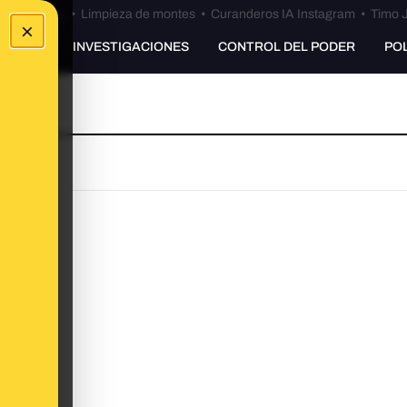
Bulos Ceuta
•
Limpieza de montes
•
Curanderos IA Instagram
•
Timo J
×
UNKING
INVESTIGACIONES
CONTROL DEL PODER
PO