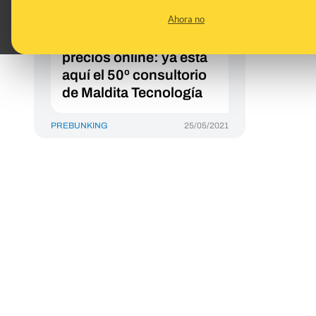
privacidad de apps de
Ahora no
pago y gratuitas y
discriminación de
precios online: ya está
aquí el 50º consultorio
de Maldita Tecnología
PREBUNKING
25/05/2021