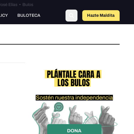
osé Elías
•
Bulos
LICY
BULOTECA
Hazte Maldit
a