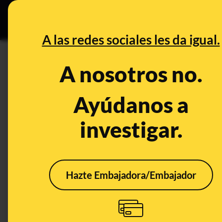
Grupos Ceuta
•
DESINFO
PREB
A las redes sociales les da igual.
discriminación de precios
A nosotros no.
Prebunking
Ayúdanos a
investigar.
Hazte Embajadora/Embajador
Redes sociales de
personas fallecidas,