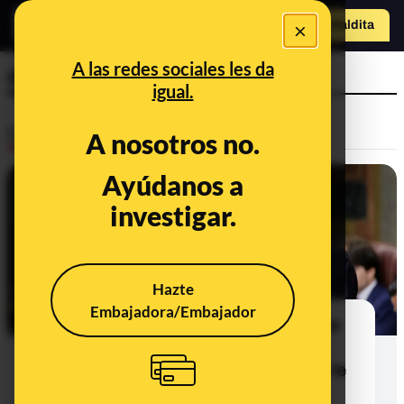
×
o
Hazte Maldit
Abrir menú
a
A las redes sociales les da
dimisión
igual.
Desinfo
A nosotros no.
Ayúdanos a
investigar.
Hazte
Embajadora/Embajador
La teoría sin pruebas que afirma que
en 12 horas saldrían vídeos "de
moledores" de Pedro Sánchez que le
harían dimitir