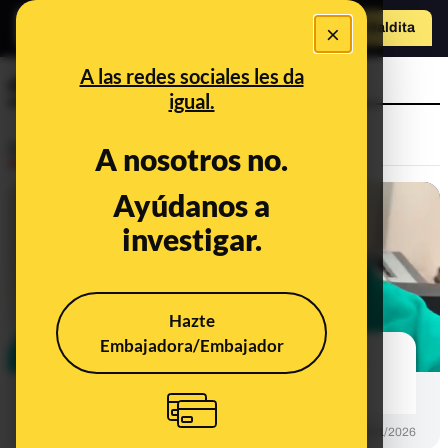
×
Hazte Maldit
o
Abrir menú
A las redes sociales les da
dieta
igual.
Desinfo
A nosotros no.
Ayúdanos a
VERDADERO
investigar.
Hazte
Embajadora/Embajador
Un estudio asocia la dieta keto con
posible riesgo cardiovascular
DESINFO
26/01/2026