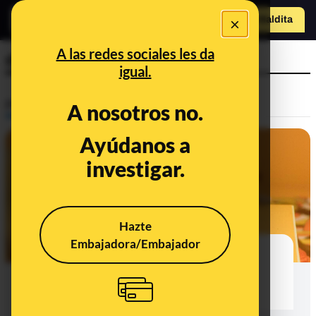
×
Hazte Maldit
a
Abrir menú
A las redes sociales les da
despertador
igual.
Prebunking
A nosotros no.
Ayúdanos a
investigar.
Hazte
Embajadora/Embajador
Por qué no es recomendable
posponer repetidamente el
despertador