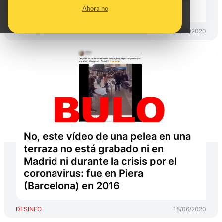
social: es de un hotel de Turquía
Ahora no
DESINFO
02/07/2020
No, este vídeo de una pelea en una
terraza no está grabado ni en
Madrid ni durante la crisis por el
coronavirus: fue en Piera
(Barcelona) en 2016
DESINFO
18/06/2020