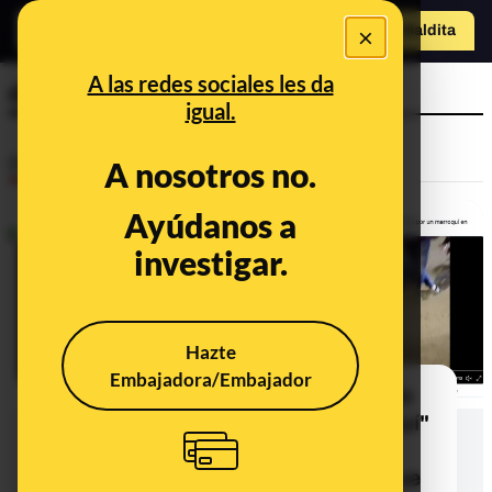
×
Hazte Maldit
a
Abrir menú
A las redes sociales les da
degollado
igual.
Desinfo
A nosotros no.
Ayúdanos a
investigar.
Hazte
Embajadora/Embajador
No, un menor de 15 años no ha sido
"degollado por un ex-mena marroquí"
en Cornellà: Mossos d'Esquadra
asegura que no es un "exmena", que