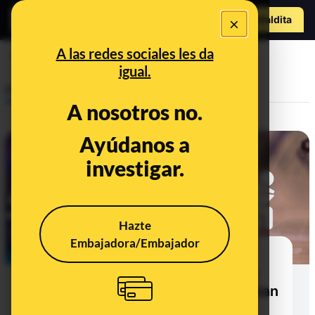
Hazte Maldit
×
a
Abrir menú
A las redes sociales les da
décimo
igual.
Prebunking
A nosotros no.
Ayúdanos a
investigar.
Hazte
Embajadora/Embajador
Cómo asegurarte de que vas a
cobrar un premio en la Lotería de
Navidad si lo compartes, te lo roban
o lo pierdes